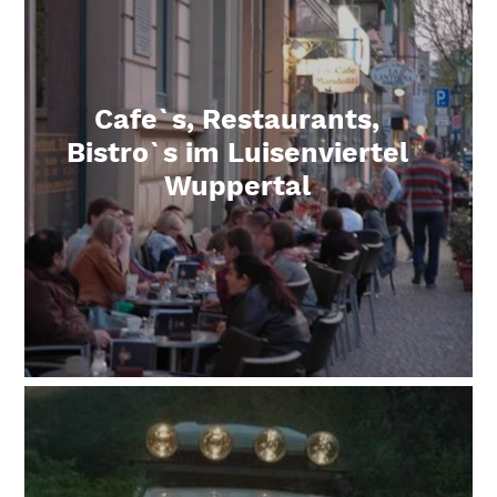
Cafe`s, Restaurants,
Bistro`s im Luisenviertel
Mehr erfahren über Cafe`s, Restaurants, Bistro`s im Luisenvie
Wuppertal